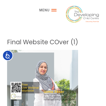
Please
note:
MENU
This
website
includes
an
accessibility
Final Website COver (1)
system.
Accessibility