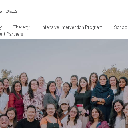
الاشتراك
صن
y
Therapy
Intensive Intervention Program
School
ert Partners