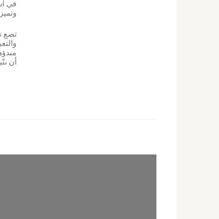
في اس
وتميز
تضع تس
والتع
مبدؤها
أن نتّ