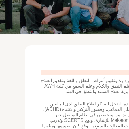
open
an
accessibility
menu.
 خبرة تزيد عن ١٠ سنوات في تخطيط وإدارة وتقييم أمراض النطق واللغة وتقديم العلاج
المناسب. ففي العام ٢٠٠٧، حصلت على درجة البكالوريوس في الآداب في علم النطق والكلام وعلم السمع من كلية AWH
 التدخل المبكر لعلاج النطق لدى البالغين
والأطفال الذين يعانون من طيف التوحد، ومتلازمة داون، وعسر النطق، والشلل الدماغي، وقصور التركيز والانتباه (ADHD)،
لى تدريب متخصص في نظام التواصل عبر
استخدام الصور (PECS)، وفي جدول مراقبة تشخيص التوحد (ADOS)، ولغةMakaton للإشارة، ونهج SCERTS وتدريب
عية من Lois Heymann’s لمعالجة اضطرابات المعالجة السمعية. وقد كان تصميمها ورغبتها