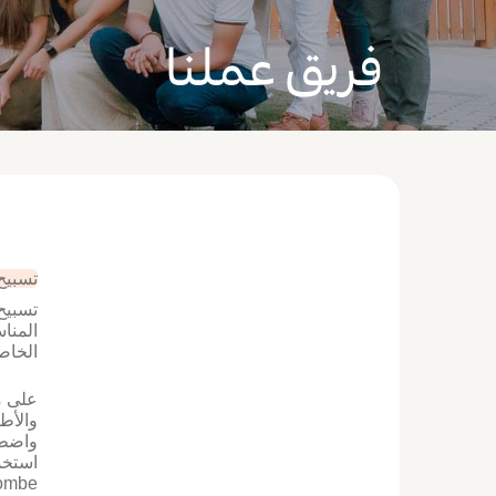
فريق عملنا
تسبيح
الخاصة في ا
على م
واضطر