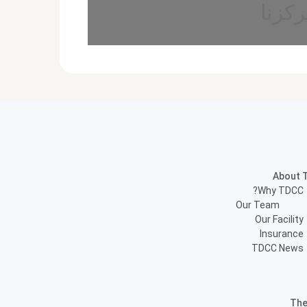
كزنا
About 
Why TDCC?
Our Team
Our Facility
Insurance
TDCC News
The