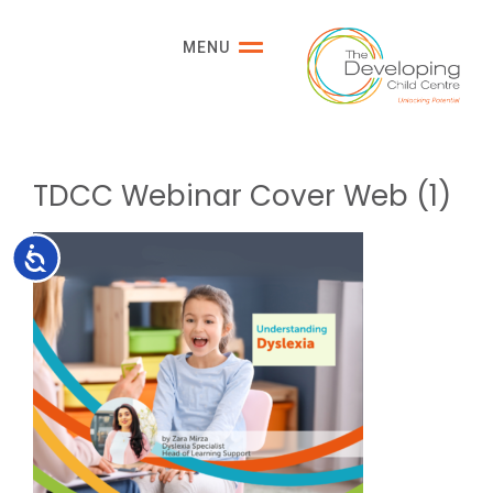
Please
note:
MENU
This
website
includes
an
accessibility
TDCC Webinar Cover Web (1)
system.
Accessibility