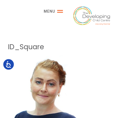
Please
note:
MENU
This
website
includes
an
accessibility
ID_Square
system.
Accessibility