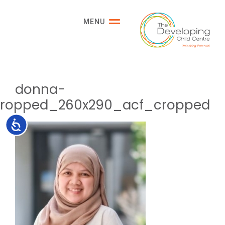
Please
note:
MENU
This
website
includes
an
accessibility
donna-
system.
cropped_260x290_acf_cropped
Accessibility